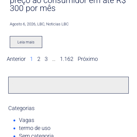
preço ao consumidor em até R$
300 por mês
Agosto 6, 2026
,
LBC
,
Noticias LBC
Leia mais
Anterior
1
2
3
…
1.162
Próximo
Categorias
Vagas
termo de uso
Sem categoria