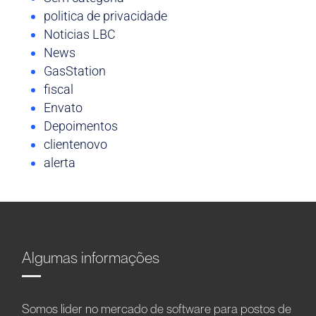
politica de privacidade
Noticias LBC
News
GasStation
fiscal
Envato
Depoimentos
clientenovo
alerta
Algumas informações
Somos líder no mercado de software para postos de