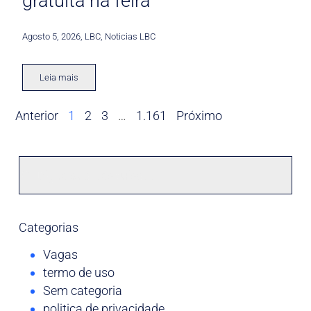
gratuita na feira
Agosto 5, 2026
,
LBC
,
Noticias LBC
Leia mais
Anterior
1
2
3
…
1.161
Próximo
Categorias
Vagas
termo de uso
Sem categoria
politica de privacidade