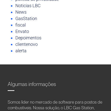
Noticias LBC
News
GasStation
fiscal
Envato
Depoimentos
clientenovo
alerta
Algumas informações
Somos líder no mercado de software para postos de
combustíveis. Nossa solução, o LBC Gas Station,