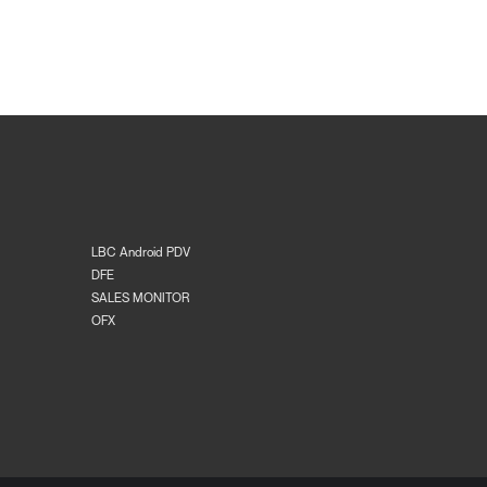
LBC Android PDV
DFE
SALES MONITOR
OFX