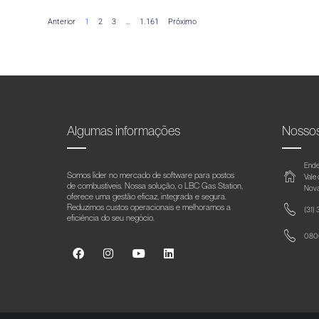
Anterior
1
2
3
…
1.161
Próximo
Algumas informações
Nosso
Ende
Somos líder no mercado de software para postos
Vale
de combustíveis. Nossa solução, o LBC Gas Station,
Nova
oferece uma gestão eficaz, integrada e segura.
Reduzimos custos operacionais e melhoramos a
(31)
eficiência do seu negócio.
0800