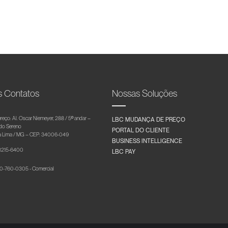
s Contatos
Nossas Soluções
reço: Al. Oscar Niemeyer, 288 / 5º andar –
LBC MUDANÇA DE PREÇO
 do Sereno
PORTAL DO CLIENTE
 Lima / MG – CEP: 34006-049
BUSINESS INTELLIGENCE
 3215-6400
LBC PAY
-760-0305 - Comercial