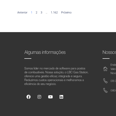
Anterior
1
2
3
…
1.162
Próximo
Algumas informações
Nosso
Ende
Somos líder no mercado de software para postos
Vale
de combustíveis. Nossa solução, o LBC Gas Station,
Nova
oferece uma gestão eficaz, integrada e segura.
Reduzimos custos operacionais e melhoramos a
(31)
eficiência do seu negócio.
0800