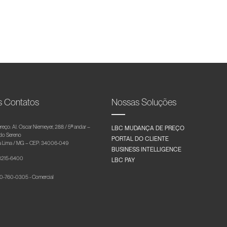
s Contatos
Nossas Soluções
reço: Al. Oscar Niemeyer, 288 / 5º andar –
LBC MUDANÇA DE PREÇO
 do Sereno
PORTAL DO CLIENTE
 Lima / MG – CEP: 34006-049
BUSINESS INTELLIGENCE
 3215-6400
LBC PAY
-760-0305 - Comercial