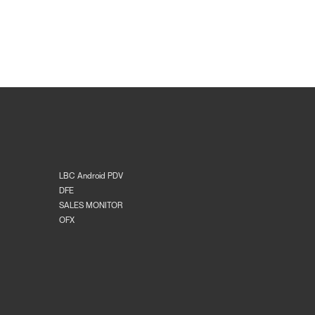
LBC Android PDV
DFE
SALES MONITOR
OFX