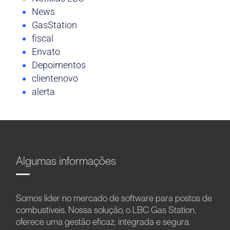
News
GasStation
fiscal
Envato
Depoimentos
clientenovo
alerta
Algumas informações
Somos líder no mercado de software para postos de
combustíveis. Nossa solução, o LBC Gas Station,
oferece uma gestão eficaz, integrada e segura.