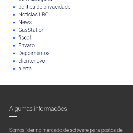
politica de privacidade
Noticias LBC
News
GasStation
fiscal
Envato
Depoimentos
clientenovo
alerta
Algumas informações
Somos líder no mercado de software para postos de