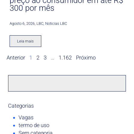
preço ao consumidor em até R$
300 por mês
Agosto 6, 2026
,
LBC
,
Noticias LBC
Leia mais
Anterior
1
2
3
…
1.162
Próximo
Categorias
Vagas
termo de uso
Sem categoria