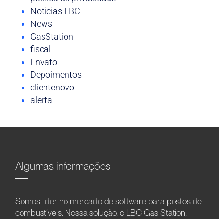
Noticias LBC
News
GasStation
fiscal
Envato
Depoimentos
clientenovo
alerta
Algumas informações
Somos líder no mercado de software para postos de
combustíveis. Nossa solução, o LBC Gas Station,