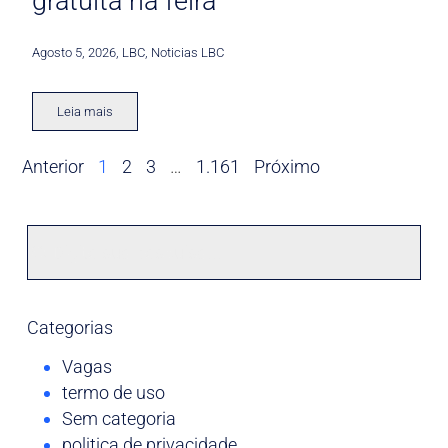
gratuita na feira
Agosto 5, 2026
,
LBC
,
Noticias LBC
Leia mais
Anterior
1
2
3
…
1.161
Próximo
Categorias
Vagas
termo de uso
Sem categoria
politica de privacidade