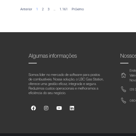
Anterior
1
2
3
…
1.161
Próximo
Algumas informações
Nosso
Ende
Somos líder no mercado de software para postos
Vale
de combustíveis. Nossa solução, o LBC Gas Station,
Nova
oferece uma gestão eficaz, integrada e segura.
Reduzimos custos operacionais e melhoramos a
(31)
eficiência do seu negócio.
0800