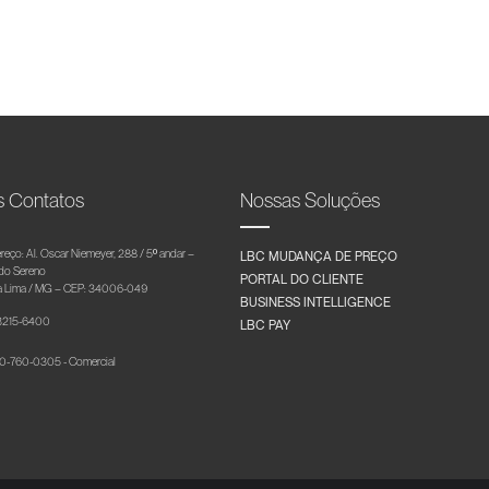
s Contatos
Nossas Soluções
reço: Al. Oscar Niemeyer, 288 / 5º andar –
LBC MUDANÇA DE PREÇO
 do Sereno
PORTAL DO CLIENTE
 Lima / MG – CEP: 34006-049
BUSINESS INTELLIGENCE
 3215-6400
LBC PAY
-760-0305 - Comercial