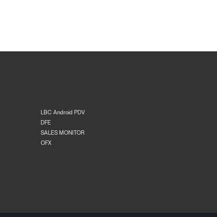
LBC Android PDV
DFE
SALES MONITOR
OFX