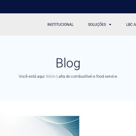
INSTITUCIONAL
SOLUÇÕES
LBC 
Blog
Você está aqui:
Início
\
alta do combustível e food service