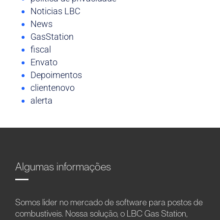
Noticias LBC
News
GasStation
fiscal
Envato
Depoimentos
clientenovo
alerta
Algumas informações
Somos líder no mercado de software para postos de
combustíveis. Nossa solução, o LBC Gas Station,