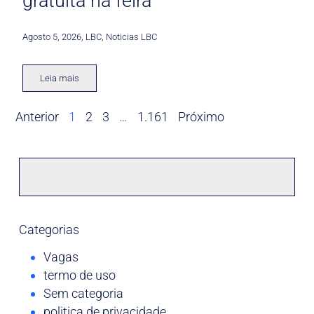
gratuita na feira
Agosto 5, 2026
,
LBC
,
Noticias LBC
Leia mais
Anterior
1
2
3
…
1.161
Próximo
Categorias
Vagas
termo de uso
Sem categoria
politica de privacidade