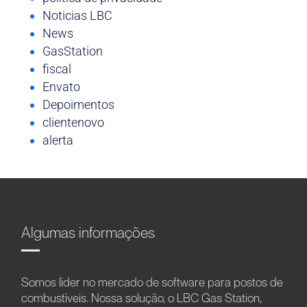
Noticias LBC
News
GasStation
fiscal
Envato
Depoimentos
clientenovo
alerta
Algumas informações
Somos líder no mercado de software para postos de
combustíveis. Nossa solução, o LBC Gas Station,