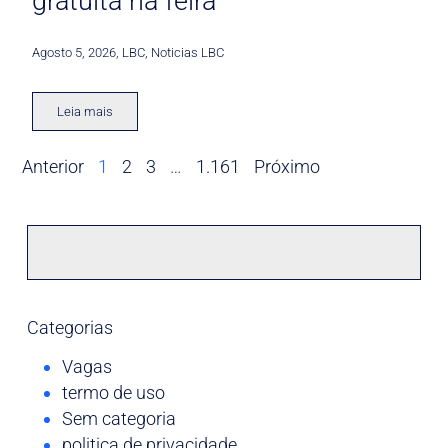
gratuita na feira
Agosto 5, 2026
,
LBC
,
Noticias LBC
Leia mais
Anterior
1
2
3
…
1.161
Próximo
Categorias
Vagas
termo de uso
Sem categoria
politica de privacidade