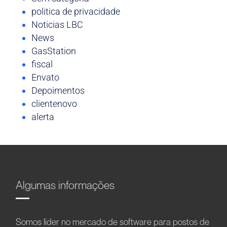
politica de privacidade
Noticias LBC
News
GasStation
fiscal
Envato
Depoimentos
clientenovo
alerta
Algumas informações
Somos líder no mercado de software para postos de