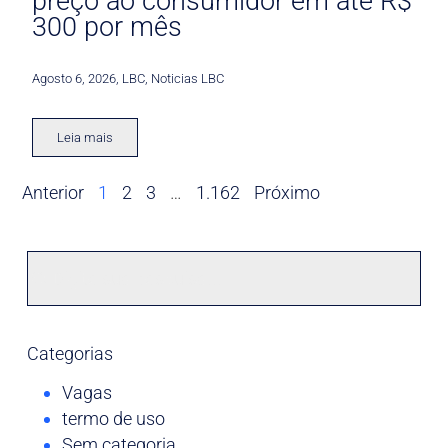
preço ao consumidor em até R$
300 por mês
Agosto 6, 2026
,
LBC
,
Noticias LBC
Leia mais
Anterior
1
2
3
…
1.162
Próximo
Categorias
Vagas
termo de uso
Sem categoria