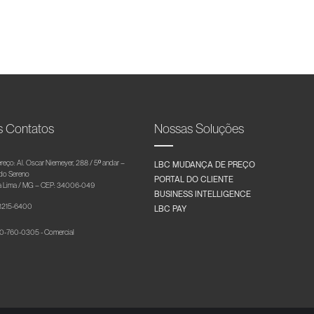
s Contatos
Nossas Soluções
reço: Al. Oscar Niemeyer, 288 / 5º andar –
LBC MUDANÇA DE PREÇO
 do Sereno
PORTAL DO CLIENTE
 Lima / MG – CEP: 34006-049
BUSINESS INTELLIGENCE
 3215-6400
LBC PAY
-760-0305 - Comercial