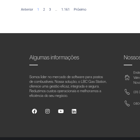
Anterior
1
2
3
…
1.161
Próximo
Algumas informações
Nosso
Ende
Somos líder no mercado de software para postos
Vale
de combustíveis. Nossa solução, o LBC Gas Station,
Nova
oferece uma gestão eficaz, integrada e segura.
Reduzimos custos operacionais e melhoramos a
(31)
eficiência do seu negócio.
0800