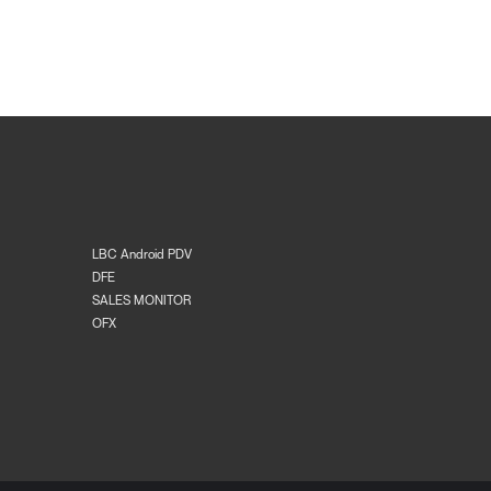
LBC Android PDV
DFE
SALES MONITOR
OFX