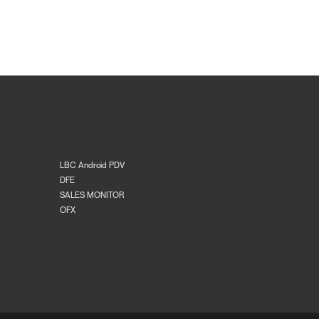
LBC Android PDV
DFE
SALES MONITOR
OFX