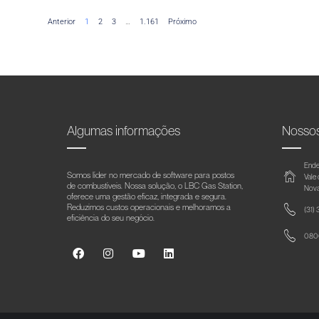
Anterior
1
2
3
…
1.161
Próximo
Algumas informações
Nosso
Ende
Somos líder no mercado de software para postos
Vale
de combustíveis. Nossa solução, o LBC Gas Station,
Nova
oferece uma gestão eficaz, integrada e segura.
Reduzimos custos operacionais e melhoramos a
(31)
eficiência do seu negócio.
0800