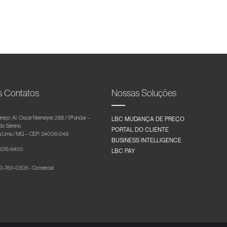
s Contatos
Nossas Soluções
reço: Al. Oscar Niemeyer, 288 / 5º andar –
LBC MUDANÇA DE PREÇO
 do Sereno
PORTAL DO CLIENTE
 Lima / MG – CEP: 34006-049
BUSINESS INTELLIGENCE
 3215-6400
LBC PAY
-760-0305 - Comercial