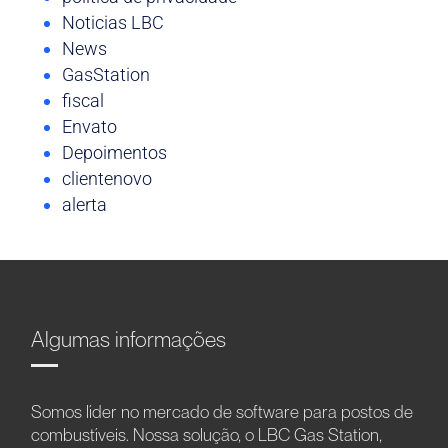
Noticias LBC
News
GasStation
fiscal
Envato
Depoimentos
clientenovo
alerta
Algumas informações
Somos líder no mercado de software para postos de
combustíveis. Nossa solução, o LBC Gas Station,