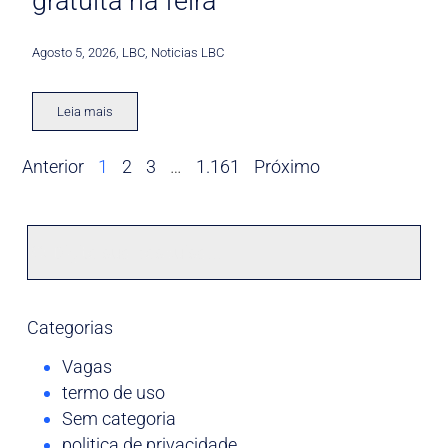
gratuita na feira
Agosto 5, 2026
,
LBC
,
Noticias LBC
Leia mais
Anterior
1
2
3
…
1.161
Próximo
Categorias
Vagas
termo de uso
Sem categoria
politica de privacidade