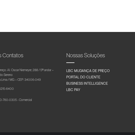
s Contatos
Nossas Soluções
reço: Al. Oscar Niemeyer, 288 / 5º andar –
LBC MUDANÇA DE PREÇO
 do Sereno
PORTAL DO CLIENTE
 Lima / MG – CEP: 34006-049
BUSINESS INTELLIGENCE
 3215-6400
LBC PAY
-760-0305 - Comercial