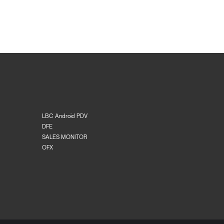
LBC Android PDV
DFE
SALES MONITOR
OFX