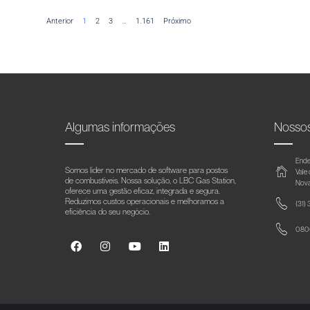
Anterior
1
2
3
…
1.161
Próximo
Algumas informações
Nosso
Ende
Somos líder no mercado de software para postos
Vale
de combustíveis. Nossa solução, o LBC Gas Station,
Nova
oferece uma gestão eficaz, integrada e segura.
Reduzimos custos operacionais e melhoramos a
(31)
eficiência do seu negócio.
0800