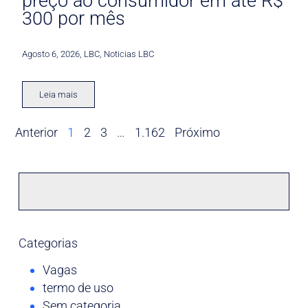
preço ao consumidor em até R$
300 por mês
Agosto 6, 2026
,
LBC
,
Noticias LBC
Leia mais
Anterior
1
2
3
…
1.162
Próximo
Categorias
Vagas
termo de uso
Sem categoria