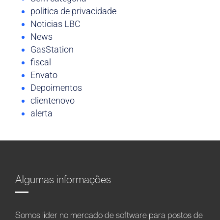
politica de privacidade
Noticias LBC
News
GasStation
fiscal
Envato
Depoimentos
clientenovo
alerta
Algumas informações
Somos líder no mercado de software para postos de