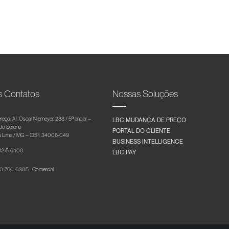
s Contatos
Nossas Soluções
reço: Al. Oscar Niemeyer, 288 / 5º andar –
LBC MUDANÇA DE PREÇO
 do Sereno
PORTAL DO CLIENTE
 Lima / MG – CEP: 34006-049
BUSINESS INTELLIGENCE
 3215-6400
LBC PAY
-760-0305 - Comercial