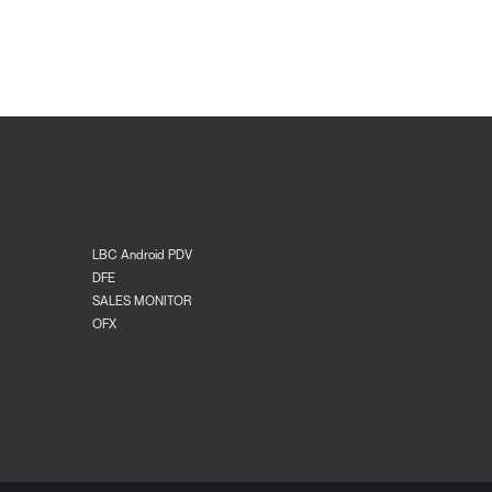
LBC Android PDV
DFE
SALES MONITOR
OFX