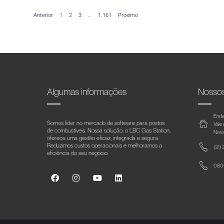
Anterior
1
2
3
…
1.161
Próximo
Algumas informações
Nosso
Ende
Somos líder no mercado de software para postos
Vale
de combustíveis. Nossa solução, o LBC Gas Station,
Nova
oferece uma gestão eficaz, integrada e segura.
Reduzimos custos operacionais e melhoramos a
(31)
eficiência do seu negócio.
0800