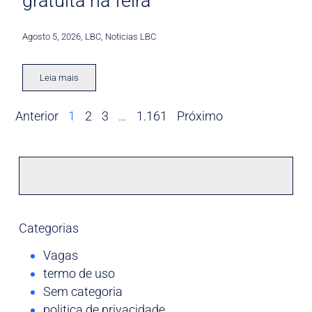
gratuita na feira
Agosto 5, 2026
,
LBC
,
Noticias LBC
Leia mais
Anterior
1
2
3
…
1.161
Próximo
Categorias
Vagas
termo de uso
Sem categoria
politica de privacidade