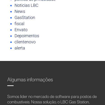
Noticias LBC
News
GasStation
fiscal
Envato
Depoimentos
clientenovo
alerta
Algumas informações
Somos líder no mercado de software para postos de
combustíveis. Nossa solução, o LBC Gas Station,