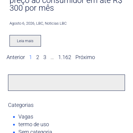
preço ao consumidor em até R$
300 por mês
Agosto 6, 2026
,
LBC
,
Noticias LBC
Leia mais
Anterior
1
2
3
…
1.162
Próximo
Categorias
Vagas
termo de uso
Sem categoria