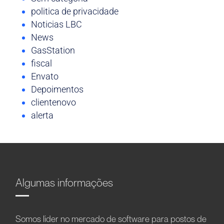
politica de privacidade
Noticias LBC
News
GasStation
fiscal
Envato
Depoimentos
clientenovo
alerta
Algumas informações
Somos líder no mercado de software para postos de