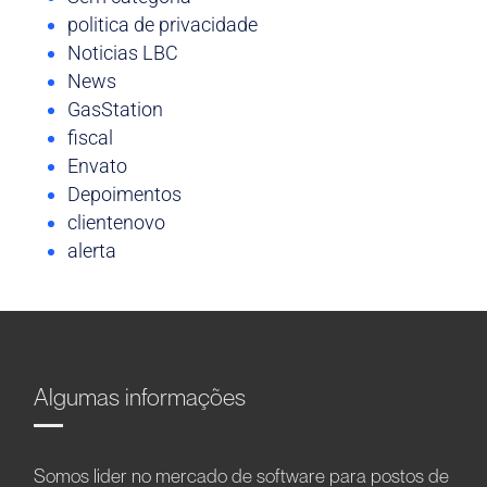
politica de privacidade
Noticias LBC
News
GasStation
fiscal
Envato
Depoimentos
clientenovo
alerta
Algumas informações
Somos líder no mercado de software para postos de