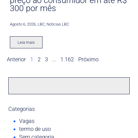
preço ao consumidor em até R$
300 por mês
Agosto 6, 2026
,
LBC
,
Noticias LBC
Leia mais
Anterior
1
2
3
…
1.162
Próximo
Categorias
Vagas
termo de uso
Sem categoria