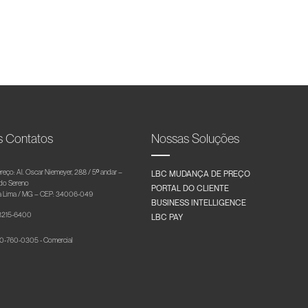
s Contatos
Nossas Soluções
reço: Al. Oscar Niemeyer, 288 / 5º andar –
LBC MUDANÇA DE PREÇO
 do Sereno
PORTAL DO CLIENTE
 Lima / MG – CEP: 34006-049
BUSINESS INTELLIGENCE
 3215-6400
LBC PAY
-760-0305 - Comercial