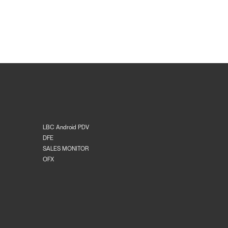
LBC Android PDV
DFE
SALES MONITOR
OFX