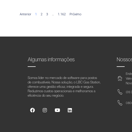
Anterior
1
2
3
…
1.162
Próximo
Algumas informações
Nosso
Ende
Somos líder no mercado de software para postos
Vale
de combustíveis. Nossa solução, o LBC Gas Station,
Nova
oferece uma gestão eficaz, integrada e segura.
Reduzimos custos operacionais e melhoramos a
(31)
eficiência do seu negócio.
0800