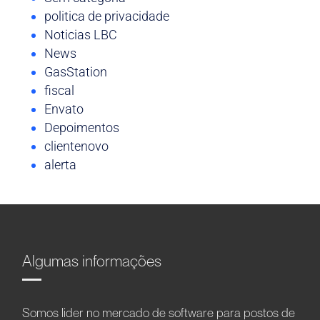
politica de privacidade
Noticias LBC
News
GasStation
fiscal
Envato
Depoimentos
clientenovo
alerta
Algumas informações
Somos líder no mercado de software para postos de