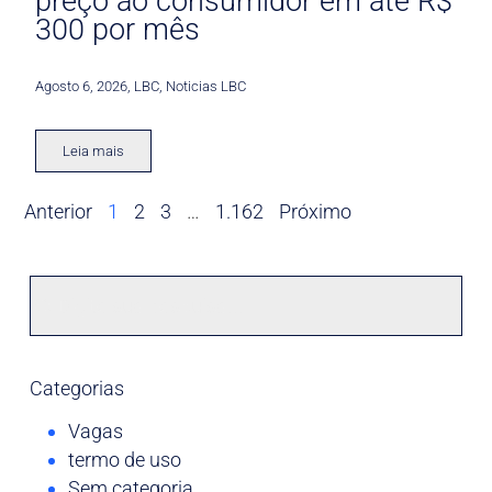
preço ao consumidor em até R$
300 por mês
Agosto 6, 2026
,
LBC
,
Noticias LBC
Leia mais
Anterior
1
2
3
…
1.162
Próximo
Categorias
Vagas
termo de uso
Sem categoria