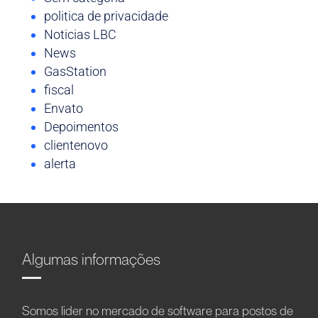
politica de privacidade
Noticias LBC
News
GasStation
fiscal
Envato
Depoimentos
clientenovo
alerta
Algumas informações
Somos líder no mercado de software para postos de