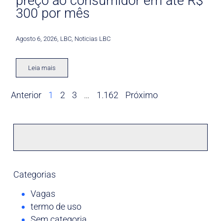
preço ao consumidor em até R$
300 por mês
Agosto 6, 2026
,
LBC
,
Noticias LBC
Leia mais
Anterior
1
2
3
…
1.162
Próximo
Categorias
Vagas
termo de uso
Sem categoria