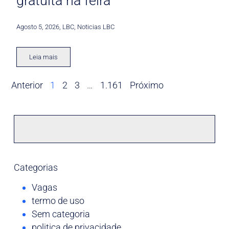
gratuita na feira
Agosto 5, 2026
,
LBC
,
Noticias LBC
Leia mais
Anterior
1
2
3
…
1.161
Próximo
Categorias
Vagas
termo de uso
Sem categoria
politica de privacidade