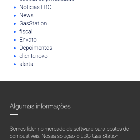
Noticias LBC
News
GasStation
fiscal
Envato
Depoimentos
clientenovo
alerta
Algumas informações
Somos líder no mercado de software para postos de
combustíveis. Nossa solução, o LBC Gas Station,