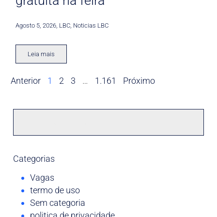
gratuita na feira
Agosto 5, 2026
,
LBC
,
Noticias LBC
Leia mais
Anterior
1
2
3
…
1.161
Próximo
Categorias
Vagas
termo de uso
Sem categoria
politica de privacidade