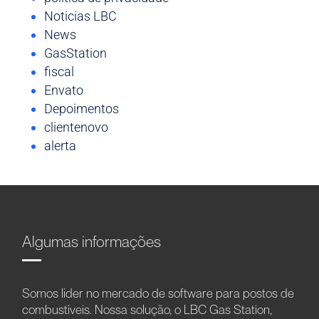
Noticias LBC
News
GasStation
fiscal
Envato
Depoimentos
clientenovo
alerta
Algumas informações
Somos líder no mercado de software para postos de
combustíveis. Nossa solução, o LBC Gas Station,