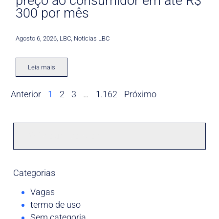
preço ao consumidor em até R$
300 por mês
Agosto 6, 2026
,
LBC
,
Noticias LBC
Leia mais
Anterior
1
2
3
…
1.162
Próximo
Categorias
Vagas
termo de uso
Sem categoria