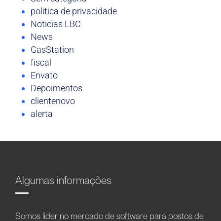
politica de privacidade
Noticias LBC
News
GasStation
fiscal
Envato
Depoimentos
clientenovo
alerta
Algumas informações
Somos líder no mercado de software para postos de