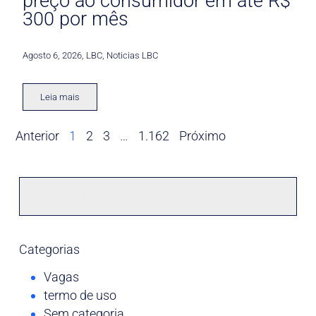
preço ao consumidor em até R$
300 por mês
Agosto 6, 2026
,
LBC
,
Noticias LBC
Leia mais
Anterior
1
2
3
…
1.162
Próximo
Categorias
Vagas
termo de uso
Sem categoria