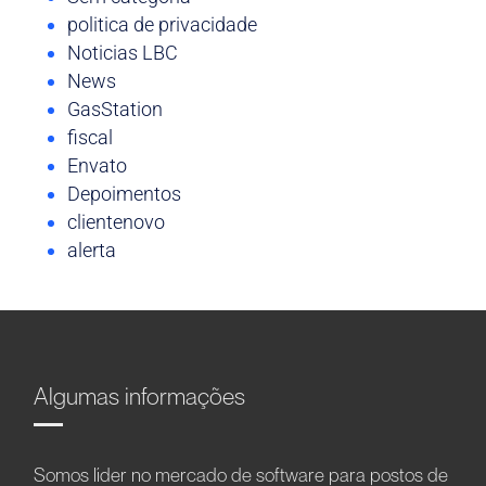
politica de privacidade
Noticias LBC
News
GasStation
fiscal
Envato
Depoimentos
clientenovo
alerta
Algumas informações
Somos líder no mercado de software para postos de