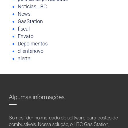
Noticias LBC
News
GasStation
fiscal
Envato
Depoimentos
clientenovo
alerta
Algumas informações
Somos líder no mercado de software para postos de
combustíveis. Nossa solução, o LBC Gas Station,