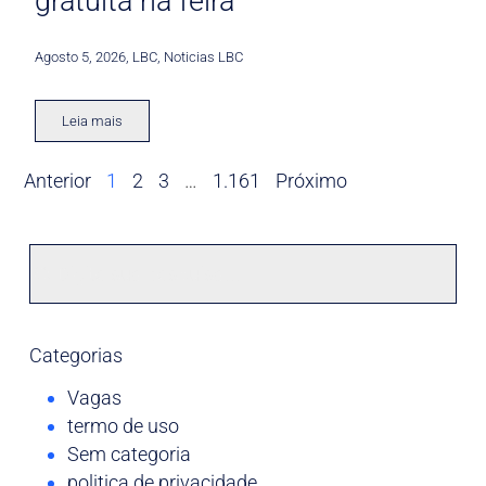
gratuita na feira
Agosto 5, 2026
,
LBC
,
Noticias LBC
Leia mais
Anterior
1
2
3
…
1.161
Próximo
Categorias
Vagas
termo de uso
Sem categoria
politica de privacidade