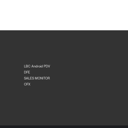
LBC Android PDV
DFE
SALES MONITOR
OFX