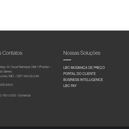
s Contatos
Nossas Soluções
reço: Al. Oscar Niemeyer, 288 / 5º andar –
LBC MUDANÇA DE PREÇO
 do Sereno
PORTAL DO CLIENTE
 Lima / MG – CEP: 34006-049
BUSINESS INTELLIGENCE
 3215-6400
LBC PAY
-760-0305 - Comercial