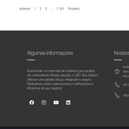
Anterior
1
2
3
…
1.161
Próximo
Algumas informações
Nosso
Ende
Somos líder no mercado de software para postos
Vale
de combustíveis. Nossa solução, o LBC Gas Station,
Nova
oferece uma gestão eficaz, integrada e segura.
Reduzimos custos operacionais e melhoramos a
(31)
eficiência do seu negócio.
0800