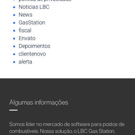
Noticias LBC
News
GasStation
fiscal
Envato
Depoimentos
clientenovo
alerta
Algumas informações
Somos líder no mercado de software para postos de
combustíveis. Nossa solução, o LBC Gas Station,