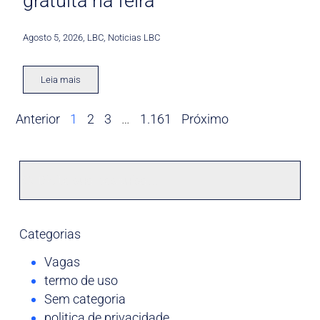
gratuita na feira
Agosto 5, 2026
,
LBC
,
Noticias LBC
Leia mais
Anterior
1
2
3
…
1.161
Próximo
Categorias
Vagas
termo de uso
Sem categoria
politica de privacidade