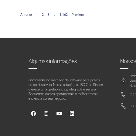
Anterior
1
2
3
…
1.162
Próximo
Algumas informações
Nosso
Ende
Somos líder no mercado de software para postos
Vale
de combustíveis. Nossa solução, o LBC Gas Station,
Nova
oferece uma gestão eficaz, integrada e segura.
Reduzimos custos operacionais e melhoramos a
(31)
eficiência do seu negócio.
0800