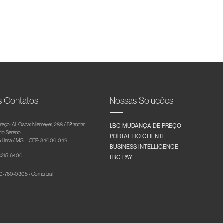
s Contatos
Nossas Soluções
reço: Al. Oscar Niemeyer, 288 / 5º andar –
LBC MUDANÇA DE PREÇO
 do Sereno
PORTAL DO CLIENTE
 Lima / MG – CEP: 34006-049
BUSINESS INTELLIGENCE
 3215-6400
LBC PAY
-760-0305 - Comercial