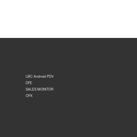
LBC Android PDV
DFE
SALES MONITOR
OFX