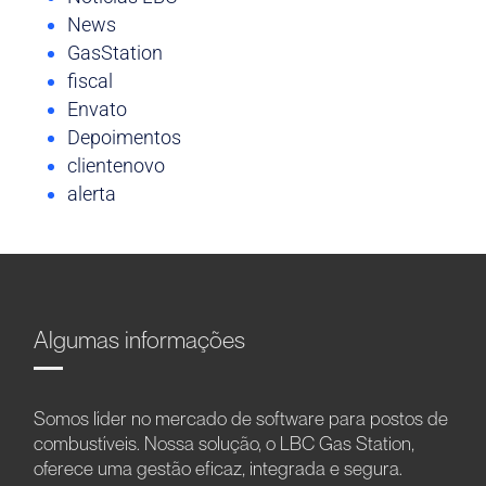
News
GasStation
fiscal
Envato
Depoimentos
clientenovo
alerta
Algumas informações
Somos líder no mercado de software para postos de
combustíveis. Nossa solução, o LBC Gas Station,
oferece uma gestão eficaz, integrada e segura.