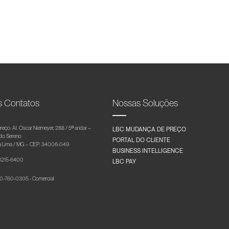
s Contatos
Nossas Soluções
reço: Al. Oscar Niemeyer, 288 / 5º andar –
LBC MUDANÇA DE PREÇO
 do Sereno
PORTAL DO CLIENTE
 Lima / MG – CEP: 34006-049
BUSINESS INTELLIGENCE
 3215-6400
LBC PAY
-760-0305 - Comercial