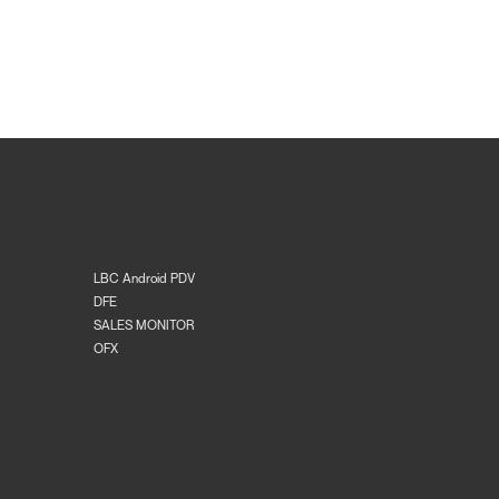
LBC Android PDV
DFE
SALES MONITOR
OFX