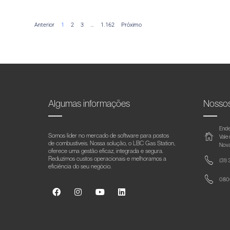
Anterior
1
2
3
…
1.162
Próximo
Algumas informações
Nosso
Ende
Somos líder no mercado de software para postos
Vale
de combustíveis. Nossa solução, o LBC Gas Station,
Nova
oferece uma gestão eficaz, integrada e segura.
Reduzimos custos operacionais e melhoramos a
(31)
eficiência do seu negócio.
0800