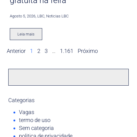
gratuita na feira
Agosto 5, 2026
,
LBC
,
Noticias LBC
Leia mais
Anterior
1
2
3
…
1.161
Próximo
Categorias
Vagas
termo de uso
Sem categoria
politica de privacidade