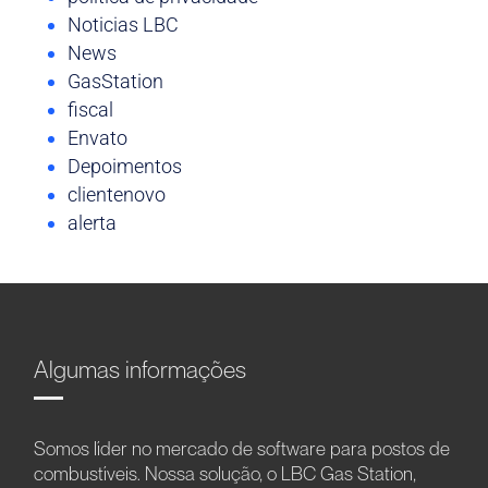
Noticias LBC
News
GasStation
fiscal
Envato
Depoimentos
clientenovo
alerta
Algumas informações
Somos líder no mercado de software para postos de
combustíveis. Nossa solução, o LBC Gas Station,