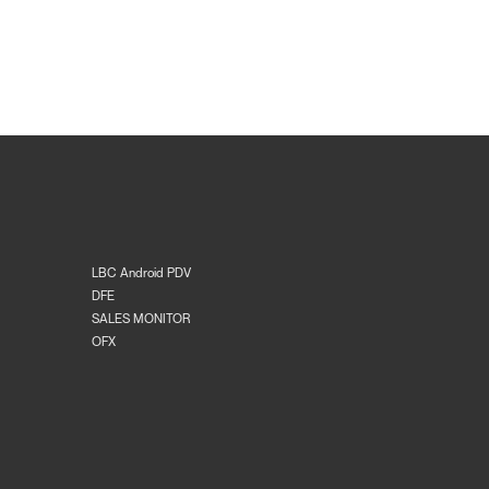
LBC Android PDV
DFE
SALES MONITOR
OFX