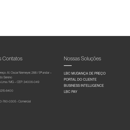
s Contatos
Nossas Soluções
reço: Al. Oscar Niemeyer, 288 / 5º andar –
LBC MUDANÇA DE PREÇO
 do Sereno
PORTAL DO CLIENTE
 Lima / MG – CEP: 34006-049
BUSINESS INTELLIGENCE
 3215-6400
LBC PAY
-760-0305 - Comercial