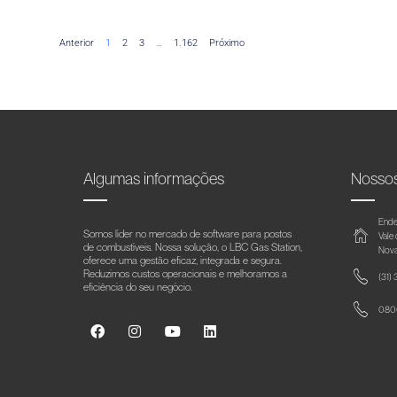
Anterior
1
2
3
…
1.162
Próximo
Algumas informações
Nosso
Ende
Somos líder no mercado de software para postos
Vale
de combustíveis. Nossa solução, o LBC Gas Station,
Nova
oferece uma gestão eficaz, integrada e segura.
Reduzimos custos operacionais e melhoramos a
(31)
eficiência do seu negócio.
0800