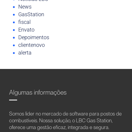
News
GasStation
fiscal
Envato
Depoimentos
clientenovo
alerta
Algumas informações
Somos líder no mercado de software para postos de
combustíveis. Nossa solução, o LBC Gas Station,
oferece uma gestão eficaz, integrada e segura.