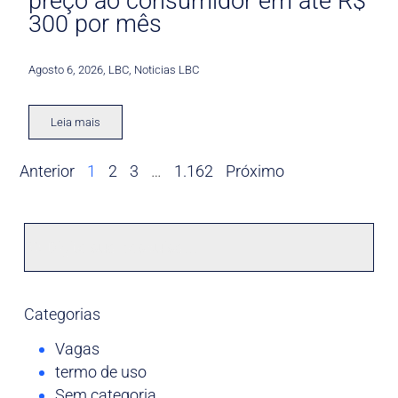
preço ao consumidor em até R$
300 por mês
Agosto 6, 2026
,
LBC
,
Noticias LBC
Leia mais
Anterior
1
2
3
…
1.162
Próximo
Categorias
Vagas
termo de uso
Sem categoria