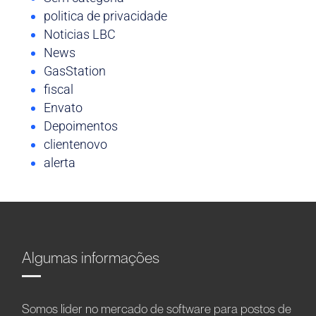
politica de privacidade
Noticias LBC
News
GasStation
fiscal
Envato
Depoimentos
clientenovo
alerta
Algumas informações
Somos líder no mercado de software para postos de