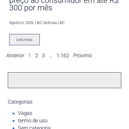
preço ao consumidor em até R$
300 por mês
Agosto 6, 2026
,
LBC
,
Noticias LBC
Leia mais
Anterior
1
2
3
…
1.162
Próximo
Categorias
Vagas
termo de uso
Sem categoria