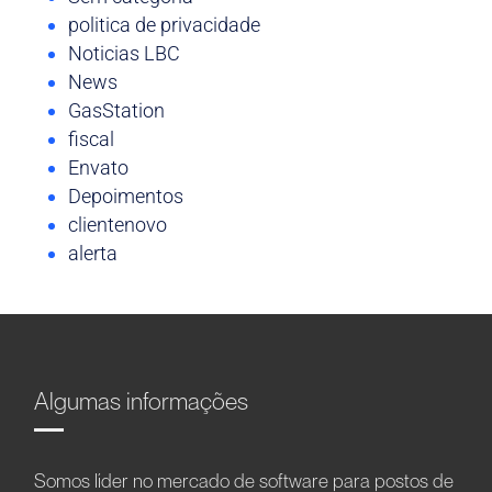
politica de privacidade
Noticias LBC
News
GasStation
fiscal
Envato
Depoimentos
clientenovo
alerta
Algumas informações
Somos líder no mercado de software para postos de