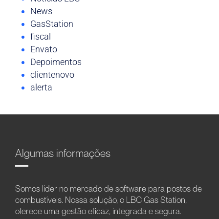
News
GasStation
fiscal
Envato
Depoimentos
clientenovo
alerta
Algumas informações
Somos líder no mercado de software para postos de
combustíveis. Nossa solução, o LBC Gas Station,
oferece uma gestão eficaz, integrada e segura.