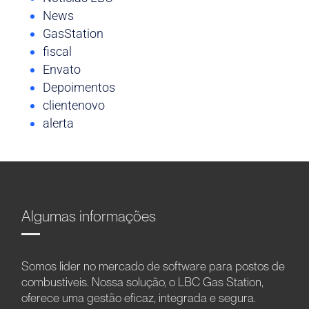
News
GasStation
fiscal
Envato
Depoimentos
clientenovo
alerta
Algumas informações
Somos líder no mercado de software para postos de
combustíveis. Nossa solução, o LBC Gas Station,
oferece uma gestão eficaz, integrada e segura.