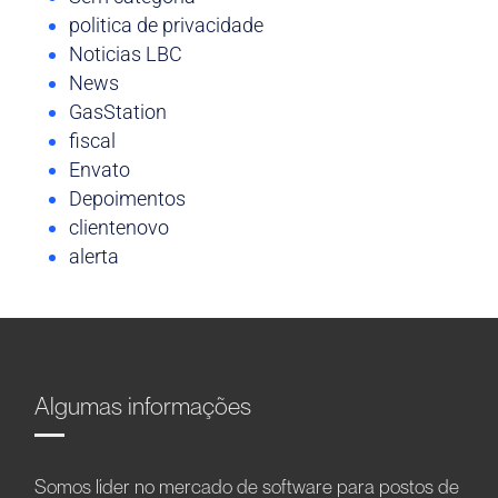
politica de privacidade
Noticias LBC
News
GasStation
fiscal
Envato
Depoimentos
clientenovo
alerta
Algumas informações
Somos líder no mercado de software para postos de