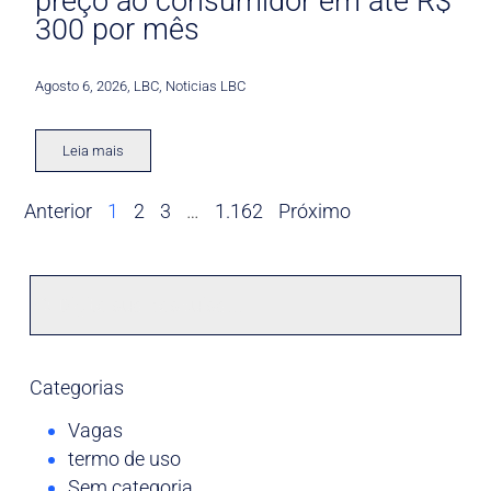
preço ao consumidor em até R$
300 por mês
Agosto 6, 2026
,
LBC
,
Noticias LBC
Leia mais
Anterior
1
2
3
…
1.162
Próximo
Categorias
Vagas
termo de uso
Sem categoria