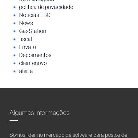
politica de privacidade
Noticias LBC
News
GasStation
fiscal
Envato
Depoimentos
clientenovo
alerta
Algumas informações
Somos líder no mercado de software para postos de