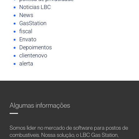
Noticias LBC
News
GasStation
fiscal
Envato
Depoimentos
clientenovo
alerta
Algumas informações
Somos líder no mercado de software para postos de
combustíveis. Nossa solução, o LBC Gas Station,