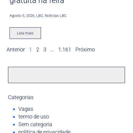
gratuita na feira
Agosto 5, 2026
,
LBC
,
Noticias LBC
Leia mais
Anterior
1
2
3
…
1.161
Próximo
Categorias
Vagas
termo de uso
Sem categoria
politica de privacidade