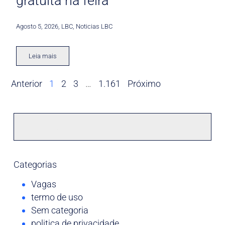
gratuita na feira
Agosto 5, 2026
,
LBC
,
Noticias LBC
Leia mais
Anterior
1
2
3
…
1.161
Próximo
Categorias
Vagas
termo de uso
Sem categoria
politica de privacidade