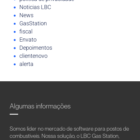
Noticias LBC
News
GasStation
fiscal
Envato
Depoimentos
clientenovo
alerta
Algumas informações
Somos líder no mercado de software para postos de
combustíveis. Nossa solução, o LBC Gas Station,