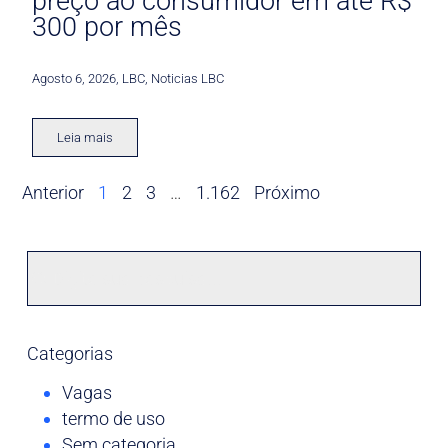
preço ao consumidor em até R$
300 por mês
Agosto 6, 2026
,
LBC
,
Noticias LBC
Leia mais
Anterior
1
2
3
…
1.162
Próximo
Categorias
Vagas
termo de uso
Sem categoria