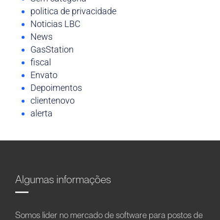
politica de privacidade
Noticias LBC
News
GasStation
fiscal
Envato
Depoimentos
clientenovo
alerta
Algumas informações
Somos líder no mercado de software para postos de