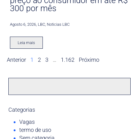
preço ao consumidor em até R$
300 por mês
Agosto 6, 2026
,
LBC
,
Noticias LBC
Leia mais
Anterior
1
2
3
…
1.162
Próximo
Categorias
Vagas
termo de uso
Sem categoria