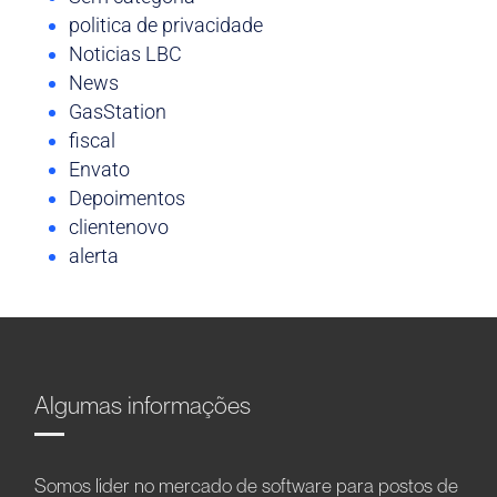
politica de privacidade
Noticias LBC
News
GasStation
fiscal
Envato
Depoimentos
clientenovo
alerta
Algumas informações
Somos líder no mercado de software para postos de