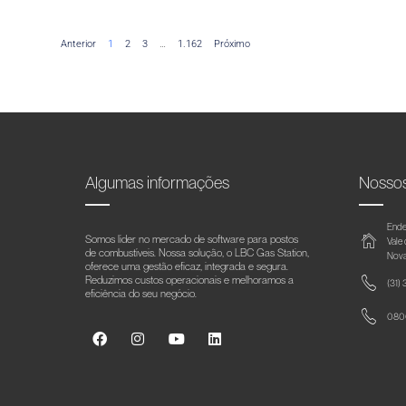
Anterior
1
2
3
…
1.162
Próximo
Algumas informações
Nosso
Ende
Somos líder no mercado de software para postos
Vale
de combustíveis. Nossa solução, o LBC Gas Station,
Nova
oferece uma gestão eficaz, integrada e segura.
Reduzimos custos operacionais e melhoramos a
(31)
eficiência do seu negócio.
0800