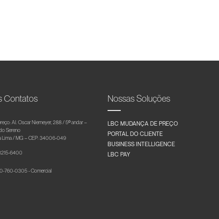
s Contatos
Nossas Soluções
reço: Al. Oscar Niemeyer, 288 / 5º andar –
LBC MUDANÇA DE PREÇO
 do Sereno
PORTAL DO CLIENTE
 Lima / MG – CEP: 34006-049
BUSINESS INTELLIGENCE
 3215-6400
LBC PAY
-760-0305 - Comercial