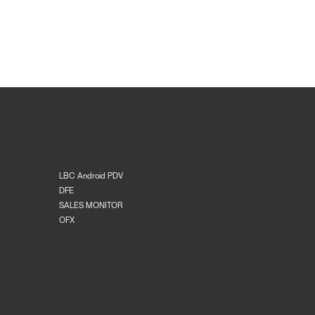
LBC Android PDV
DFE
SALES MONITOR
OFX