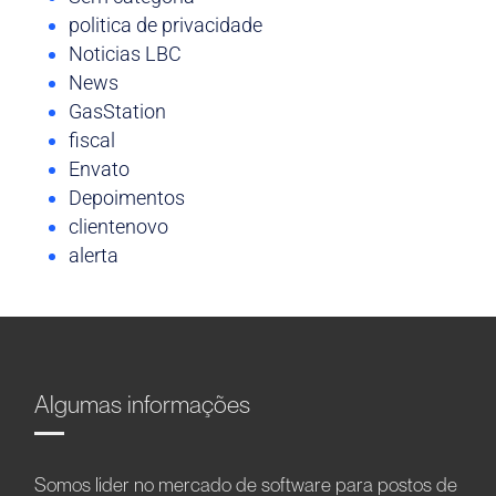
politica de privacidade
Noticias LBC
News
GasStation
fiscal
Envato
Depoimentos
clientenovo
alerta
Algumas informações
Somos líder no mercado de software para postos de