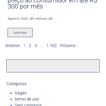
preço ao consumidor em até R$
300 por mês
Agosto 6, 2026
,
LBC
,
Noticias LBC
Leia mais
Anterior
1
2
3
…
1.162
Próximo
Categorias
Vagas
termo de uso
Sem categoria