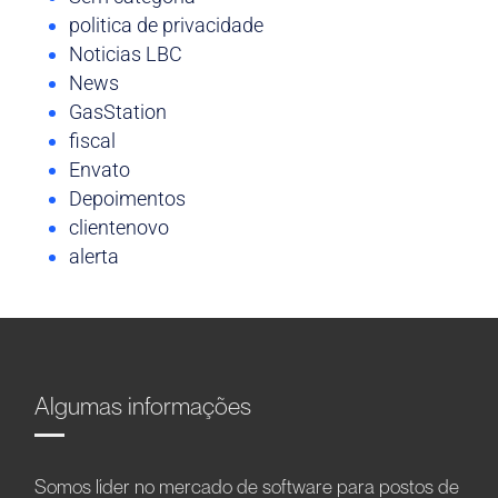
politica de privacidade
Noticias LBC
News
GasStation
fiscal
Envato
Depoimentos
clientenovo
alerta
Algumas informações
Somos líder no mercado de software para postos de