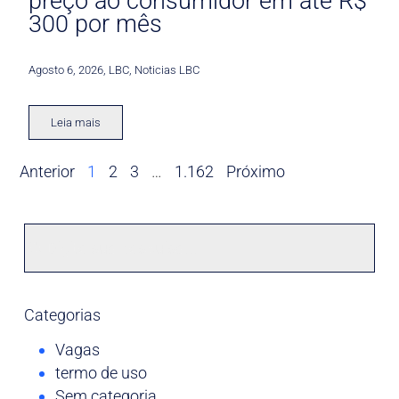
preço ao consumidor em até R$
300 por mês
Agosto 6, 2026
,
LBC
,
Noticias LBC
Leia mais
Anterior
1
2
3
…
1.162
Próximo
Categorias
Vagas
termo de uso
Sem categoria