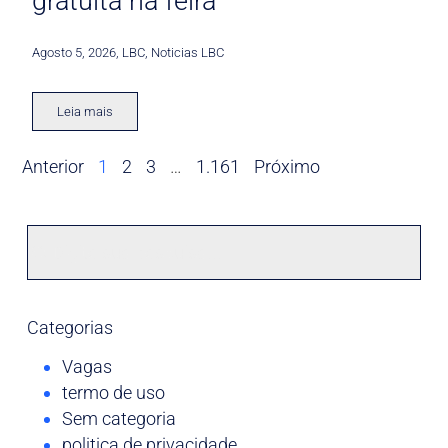
gratuita na feira
Agosto 5, 2026
,
LBC
,
Noticias LBC
Leia mais
Anterior
1
2
3
…
1.161
Próximo
Categorias
Vagas
termo de uso
Sem categoria
politica de privacidade