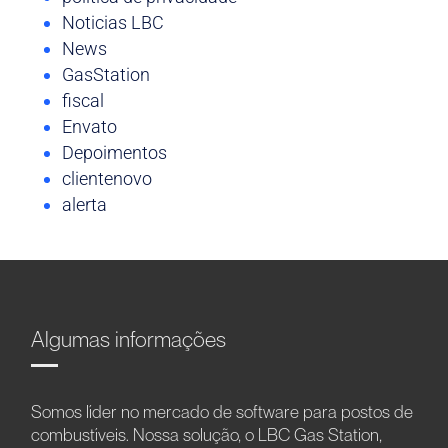
Noticias LBC
News
GasStation
fiscal
Envato
Depoimentos
clientenovo
alerta
Algumas informações
Somos líder no mercado de software para postos de
combustíveis. Nossa solução, o LBC Gas Station,